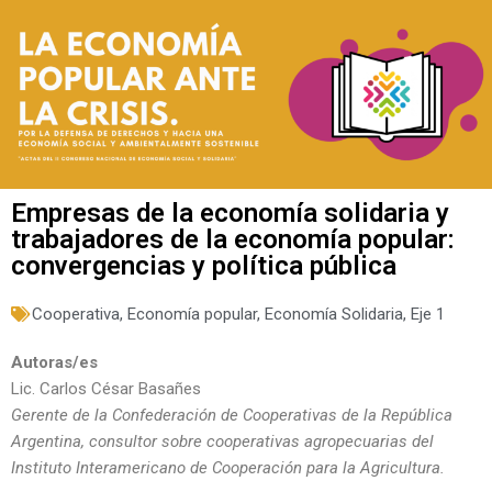
Empresas de la economía solidaria y
trabajadores de la economía popular:
convergencias y política pública
Cooperativa
,
Economía popular
,
Economía Solidaria
,
Eje 1
Autoras/es
Lic. Carlos César Basañes
Gerente de la Confederación de Cooperativas de la República
Argentina, consultor sobre cooperativas agropecuarias del
Instituto Interamericano de Cooperación para la Agricultura.