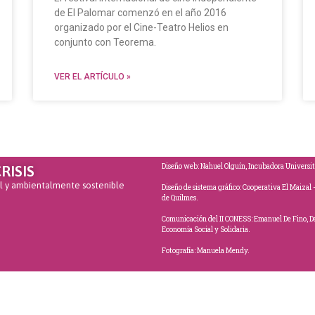
de El Palomar comenzó en el año 2016
organizado por el Cine-Teatro Helios en
conjunto con Teorema.
VER EL ARTÍCULO »
Diseño web: Nahuel Olguín, Incubadora Universit
RISIS
al y ambientalmente sostenible
Diseño de sistema gráfico: Cooperativa El Maiza
de Quilmes.
Comunicación del II CONESS: Emanuel De Fino, Da
Economía Social y Solidaria.
Fotografía: Manuela Mendy.