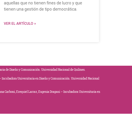
aquellas que no tienen fines de lucro y que
tienen una gestión de tipo democrática.
VER EL ARTÍCULO »
aria de Diseño y Comunicación. Universidad Nacional de Quilmes.
l – Incubadora Universitaria en Diseño y Comunicación. Universidad Nacional
na Carboni, Ezequiel Larraz, Eugenia Dragani – Incubadora Universitaria en