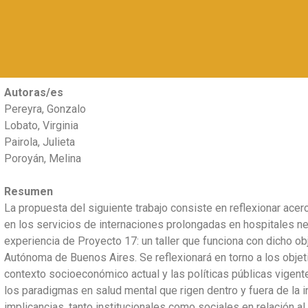
Autoras/es
Pereyra, Gonzalo
Lobato, Virginia
Pairola, Julieta
Poroyán, Melina
Resumen
La propuesta del siguiente trabajo consiste en reflexionar acer
en los servicios de internaciones prolongadas en hospitales ne
experiencia de Proyecto 17: un taller que funciona con dicho ob
Autónoma de Buenos Aires. Se reflexionará en torno a los objeti
contexto socioeconómico actual y las políticas públicas vigent
los paradigmas en salud mental que rigen dentro y fuera de la i
implicancias, tanto institucionales como sociales en relación a