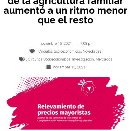
de la agricultura familiar
aumentó a un ritmo menor
que el resto
noviembre 15, 2021
,
7:08 pm
,
Circuitos Socioeconómicos
,
Novedades
,
Circuitos Socioeconómicos
,
Investigación
,
Mercados
noviembre 15, 2021