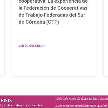
cooperativa: La experiencia de
la Federación de Cooperativas
de Trabajo Federadas del Sur
de Córdoba (CTF)
.
VER EL ARTÍCULO »
Diseño web: Nahuel Olguín, Incubadora Universit
RISIS
al y ambientalmente sostenible
Diseño de sistema gráfico: Cooperativa El Maiza